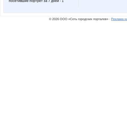
посетившие портрет за 7 дней - 1
Marta Kauffman
Mas
© 2026 ООО «Сеть городских порталов» ·
Реклама н
Nathalie
Nati18
Scarlett.22
Selana
T@maris
Tau
_Ksenchik_
aksik