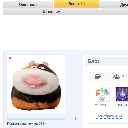
Блог
( 1 )
Основное
Дру
Шпионаж
Блог
97
***Любимка***
*HAT
Посмотреть ещё
Портрет заполнен на 85 %