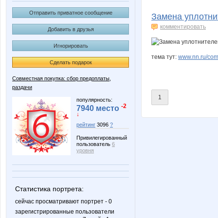
Angelina2307
Anna
Отправить приватное сообщение
Замена уплотни
комментировать
Добавить в друзья
Игнорировать
BlonMi
Bu
тема тут:
www.nn.ru/com
Сделать подарок
Совместная покупка: сбор предоплаты,
раздачи
Illusiann
Iskra_V
1
популярность:
-2
7940 место
↓
рейтинг
3096
?
Kre-olya
L1007
Привилегированный
пользователь
6
уровня
Liberti
Lolochk
Статистика портрета:
сейчас просматривают портрет - 0
зарегистрированные пользователи